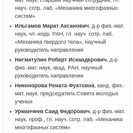
мат. наук, старший научный сотрудник, гл.
науч. сотр. лаб. «Механика многофазных
систем»
Ильгамов Марат Аксанович
, д-р физ.-мат.
наук, чл.-корр. РАН, гл. науч. сотр. лаб.
«Механика твердого тела», научный
руководитель направления
Нигматулин Роберт Искандерович
, д-р
физ.-мат. наук, акад. РАН, научный
руководитель направления
Никонорова Рената Фуатовна
, канд. физ.-
мат. наук, председатель Совета молодых
ученых
Урманчеев Саид Федорович
, д-р физ.-мат.
наук, проф., гл. науч. сотр. лаб. «Механика
многофазных систем»