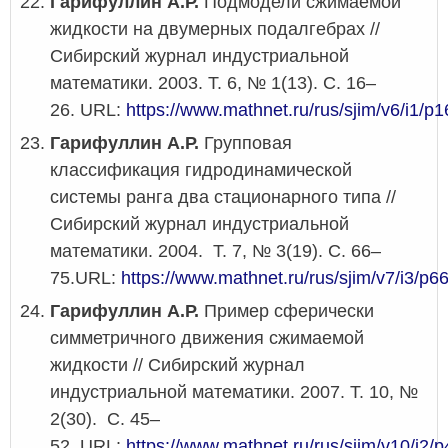
Гарифуллин А.Р.
Подмодели сжимаемой
жидкости на двумерных подалгебрах //
Сибирский журнал индустриальной
математики. 2003. Т. 6, № 1(13). С. 16–
26. URL:
https://www.mathnet.ru/rus/sjim/v6/i1/p1
Гарифуллин А.Р.
Групповая
классификация гидродинамической
системы ранга два стационарного типа //
Сибирский журнал индустриальной
математики. 2004. Т. 7, № 3(19). С. 66–
75.URL:
https://www.mathnet.ru/rus/sjim/v7/i3/p6
Гарифуллин А.Р.
Пример сферически
симметричного движения сжимаемой
жидкости // Сибирский журнал
индустриальной математики. 2007. Т. 10, №
2(30). С. 45–
52. URL:
https://www.mathnet.ru/rus/sjim/v10/i2/p