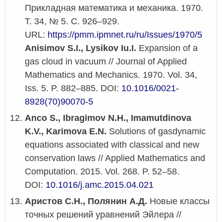
Прикладная математика и механика. 1970.
Т. 34, № 5. С. 926–929.
URL:
https://pmm.ipmnet.ru/ru/Issues/1970/5
Anisimov S.I., Lysikov Iu.I.
Expansion of a
gas cloud in vacuum // Journal of Applied
Mathematics and Mechanics. 1970. Vol. 34,
Iss. 5. P. 882–885. DOI:
10.1016/0021-
8928(70)90070-5
Anco S., Ibragimov N.H., Imamutdinova
K.V., Karimova E.N.
Solutions of gasdynamic
equations associated with classical and new
conservation laws // Applied Mathematics and
Computation. 2015. Vol. 268. P. 52–58.
DOI:
10.1016/j.amc.2015.04.021
Аристов С.Н., Полянин А.Д.
Новые классы
точных решений уравнений Эйлера //