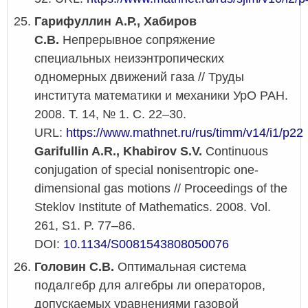
Гарифуллин А.Р., Хабиров
С.В.
Непрерывное сопряжение
специальных неизэнтропических
одномерных движений газа // Труды
института математики и механики УрО РАН.
2008. Т. 14, № 1. С. 22–30.
URL:
https://www.mathnet.ru/rus/timm/v14/i1/p22
Garifullin A.R., Khabirov S.V.
Continuous
conjugation of special nonisentropic one-
dimensional gas motions // Proceedings of the
Steklov Institute of Mathematics. 2008. Vol.
261, S1. P. 77–86.
DOI:
10.1134/S0081543808050076
Головин С.В.
Оптимальная система
подалгебр для алгебры ли операторов,
допускаемых уравнениями газовой