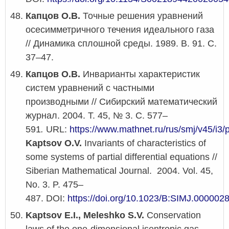
Капцов О.В.
Точные решения уравнений
осесимметричного течения идеального газа
//
Динамика сплошной среды
. 1989. В. 91. С.
37
–
47.
Капцов О.В.
Инварианты характеристик
систем уравнений с частными
производными // Сибирский математический
журнал. 2004. Т. 45, № 3. С. 577–
591
.
URL:
https://www.mathnet.ru/rus/smj/v45/i3/
Kaptsov O.V.
Invariants of characteristics of
some systems of partial differential equations //
Siberian Mathematical Journal. 2004. Vol. 45,
No. 3. P. 475–
487. DOI:
https://doi.org/10.1023/B:SIMJ.000002
Kaptsov E.I., Meleshko S.V.
Conservation