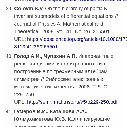
Golovin S.V.
On the hierarchy of partially
invariant submodels of differential equations //
Journal of Physics A: Mathematical and
Theoretical. 2008. Vol. 41, No. 26. 265501.
URL:
https://iopscience.iop.org/article/10.1088/17
8113/41/26/265501
Голод А.И., Чупахин А.П.
Инвариантные
решения динамики политропного газа,
построенные по трехмерным алгебрам
симметрии // Сибирские электронные
математические известия. 2008. Т. 5. С.
229–250.
URL:
http://semr.math.nsc.ru/v5/p229-250.pdf
Гумеров И.И., Каташова А.А.,
Юлмухаметова Ю.В.
Коллапсирующие
движения двухатомного газа, плотность