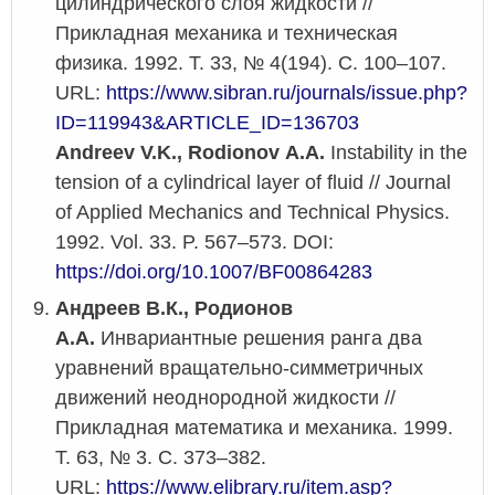
цилиндрического слоя жидкости //
Прикладная механика и техническая
физика. 1992. Т. 33, № 4(194). С. 100–107.
URL:
https://www.sibran.ru/journals/issue.php?
ID=119943&ARTICLE_ID=136703
Andreev V.K., Rodionov A.A.
Instability in the
tension of a cylindrical layer of fluid // Journal
of Applied Mechanics and Technical Physics.
1992. Vol. 33. P. 567–573. DOI:
https://doi.org/10.1007/BF00864283
Андреев В.К., Родионов
А.А.
Инвариантные решения ранга два
уравнений вращательно-симметричных
движений неоднородной жидкости //
Прикладная математика и механика. 1999.
Т. 63, № 3. С. 373–382.
URL:
https://www.elibrary.ru/item.asp?