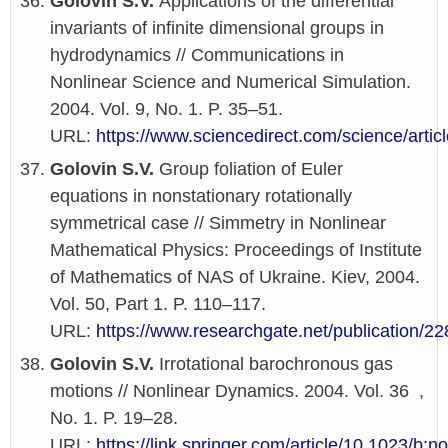
Golovin S.V.
Applications of the differential
invariants of infinite dimensional groups in
hydrodynamics // Communications in
Nonlinear Science and Numerical Simulation.
2004. Vol. 9, No. 1. P. 35–51.
URL:
https://www.sciencedirect.com/science/arti
Golovin S.V.
Group foliation of Euler
equations in nonstationary rotationally
symmetrical case // Simmetry in Nonlinear
Mathematical Physics: Proceedings of Institute
of Mathematics of NAS of Ukraine. Kiev, 2004.
Vol. 50, Part 1. P. 110–117.
URL:
https://www.researchgate.net/publication/2
Golovin S.V.
Irrotational barochronous gas
motions // Nonlinear Dynamics. 2004. Vol. 36 ,
No. 1. P. 19–28.
URL:
https://link.springer.com/article/10.1023/b