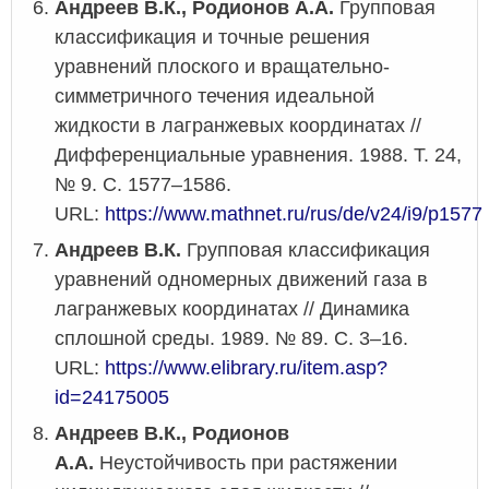
Андреев В.К., Родионов А.А.
Групповая
классификация и точные решения
уравнений плоского и вращательно-
симметричного течения идеальной
жидкости в лагранжевых координатах //
Дифференциальные уравнения. 1988. Т. 24,
№ 9. С. 1577–1586.
URL:
https://www.mathnet.ru/rus/de/v24/i9/p1577
Андреев В.К.
Групповая классификация
уравнений одномерных движений газа в
лагранжевых координатах // Динамика
сплошной среды. 1989. № 89. С. 3–16.
URL:
https://www.elibrary.ru/item.asp?
id=24175005
Андреев В.К., Родионов
А.А.
Неустойчивость при растяжении