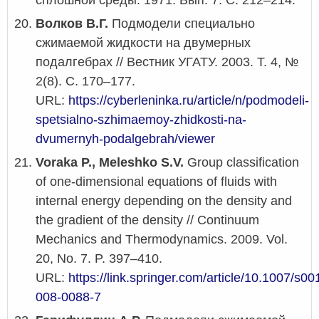
сплошной среды. 1971. Вып. 7. С. 212–214.
Волков В.Г.
Подмодели специально
сжимаемой жидкости на двумерных
подалгебрах // Вестник УГАТУ. 2003. Т. 4, №
2(8). С. 170–177.
URL:
https://cyberleninka.ru/article/n/podmodeli-
spetsialno-szhimaemoy-zhidkosti-na-
dvumernyh-podalgebrah/viewer
Voraka P., Meleshko S.V.
Group classification
of one-dimensional equations of fluids with
internal energy depending on the density and
the gradient of the density // Continuum
Mechanics and Thermodynamics. 2009. Vol.
20, No. 7. P. 397–410.
URL:
https://link.springer.com/article/10.1007/s00
008-0088-7