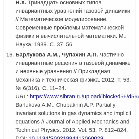
Н.Х.
Тринадцать основных типов
инвариантных уравнений газовой динамики
// Математическое моделирование.
Современные проблемы математической
физики и вычислительной математики. М.:
Наука, 1989. С. 37–56.
Барлукова А.М., Чупахин А.П.
Частично
инвариантные решения в газовой динамике
и неявные уравнения // Прикладная
механика и техническая физика. 2012. Т. 53,
№ 6(316). С. 11–24.
URL:
https://www.sibran.ru/upload/iblock/d56/
Barlukova A.M., Chupakhin A.P. Partially
invariant solutions in gas dynamics and implicit
equations // Journal of Applied Mechanics and
Technical Physics. 2012. Vol. 53. P. 812–824.
DOI:
10.1134/S0021894412060028