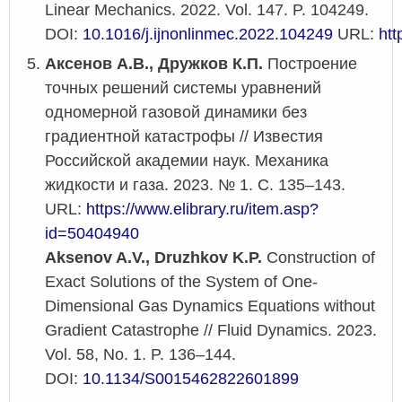
Linear Mechanics. 2022. Vol. 147. P. 104249.
DOI:
10.1016/j.ijnonlinmec.2022.104249
URL:
htt
Аксенов А.В., Дружков К.П.
Построение
точных решений системы уравнений
одномерной газовой динамики без
градиентной катастрофы // Известия
Российской академии наук. Механика
жидкости и газа. 2023. № 1. С. 135–143.
URL:
https://www.elibrary.ru/item.asp?
id=50404940
Aksenov A.V., Druzhkov K.P.
Construction of
Exact Solutions of the System of One-
Dimensional Gas Dynamics Equations without
Gradient Catastrophe // Fluid Dynamics. 2023.
Vol. 58, No. 1. P. 136–144.
DOI:
10.1134/S0015462822601899