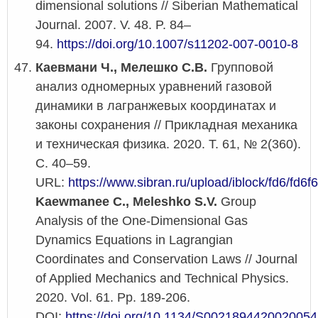
dimensional solutions // Siberian Mathematical
Journal. 2007. V. 48. P. 84–
94.
https://doi.org/10.1007/s11202-007-0010-8
Каевмани Ч., Мелешко С.В.
Групповой
анализ одномерных уравнений газовой
динамики в лагранжевых координатах и
законы сохранения // Прикладная механика
и техническая физика. 2020. Т. 61, № 2(360).
С. 40–59.
URL:
https://www.sibran.ru/upload/iblock/fd6/f
Kaewmanee C., Meleshko S.V.
Group
Analysis of the One-Dimensional Gas
Dynamics Equations in Lagrangian
Coordinates and Conservation Laws // Journal
of Applied Mechanics and Technical Physics.
2020. Vol. 61. Pp. 189-206.
DOI:
https://doi.org/10.1134/S0021894420020054