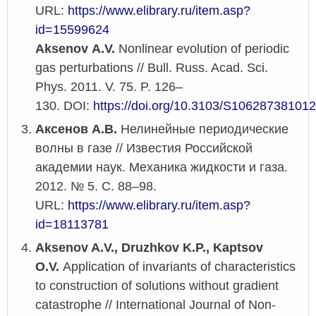
URL:
https://www.elibrary.ru/item.asp?
id=15599624
Aksenov A.V.
Nonlinear evolution of periodic
gas perturbations // Bull. Russ. Acad. Sci.
Phys. 2011. V. 75. P. 126–
130. DOI:
https://doi.org/10.3103/S10628738101
Аксенов А.В.
Нелинейные периодические
волны в газе // Известия Российской
академии наук. Механика жидкости и газа.
2012. № 5. С. 88–98.
URL:
https://www.elibrary.ru/item.asp?
id=18113781
Aksenov A.V., Druzhkov K.P., Kaptsov
O.V.
Application of invariants of characteristics
to construction of solutions without gradient
catastrophe // International Journal of Non-