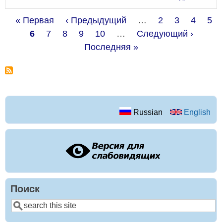
«Мн
сис
Первая
« Первая
←
‹ Предыдущий
…
Страница
2
Страница
3
Страни
4
Стр
5
2024
Нумерация
страница
Текущая
6
Страница
7
Страница
8
Страница
9
Страница
10
…
Следующая
Следующий ›
Пос
Т.
19,
страниц
страница
Последняя »
страница
стра
№
2
Russian
English
Поиск
Поиск