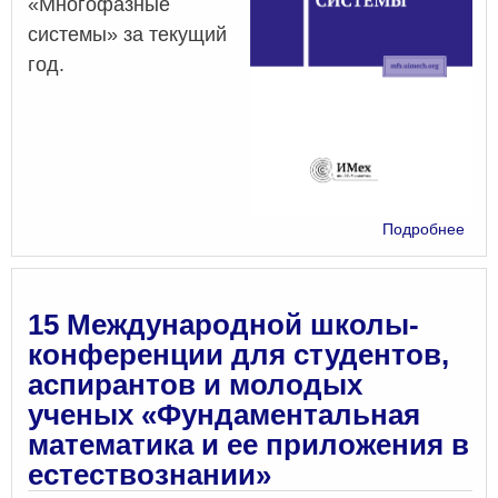
«Многофазные
системы» за текущий
год.
о
Подробнее
«Мн
сис
2024
Т.
15 Международной школы-
19,
конференции для студентов,
№
аспирантов и молодых
3
ученых «Фундаментальная
математика и ее приложения в
естествознании»