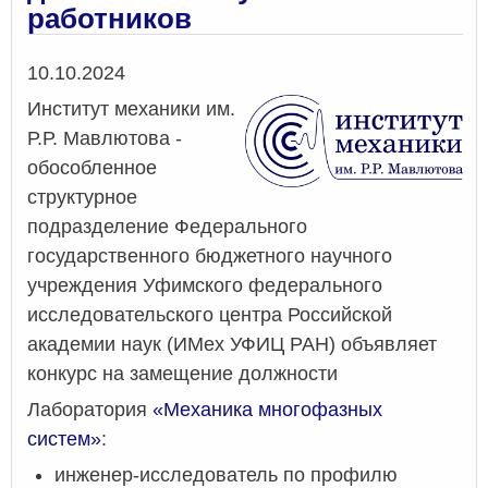
работников
асп
и
мол
Дата
10.10.2024
уче
«Фу
Институт механики им.
мат
Р.Р. Мавлютова -
и
обособленное
ее
при
структурное
в
подразделение Федерального
есте
государственного бюджетного научного
учреждения Уфимского федерального
исследовательского центра Российской
академии наук (ИМех УФИЦ РАН) объявляет
конкурс на замещение должности
Лаборатория
«Механика многофазных
систем»
:
инженер-исследователь по профилю