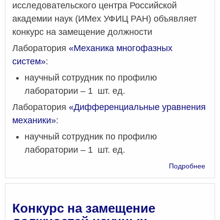
исследовательского центра Российской
академии наук (ИМех УФИЦ РАН) объявляет
конкурс на замещение должности
Лаборатория
«Механика многофазных
систем»
:
научный сотрудник по профилю
лаборатории – 1 шт. ед.
Лаборатория
«Дифференциальные уравнения
механики»
:
научный сотрудник по профилю
лаборатории – 1 шт. ед.
о
Подробнее
Конк
на
зам
дол
Конкурс на замещение
нау