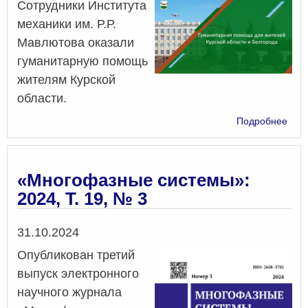
Сотрудники Института
механики им. Р.Р.
Мавлютова оказали
гуманитарную помощь
жителям Курской
области.
о
Подробнее
Гум
пом
для
жит
«Многофазные системы»:
Курс
2024, Т. 19, № 3
обла
Дата
31.10.2024
Опубликован третий
выпуск электронного
научного журнала