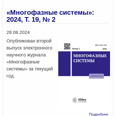
про
стаж
«Многофазные системы»:
в
2024, Т. 19, № 2
ФГА
ВО
«Да
Дата
28.08.2024
фед
Опубликован второй
унив
(ИА
выпуск электронного
ДВО
научного журнала
РАН
«Многофазные
г.
Влад
системы» за текущий
год.
о
Подробнее