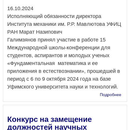
Дата
16.10.2024
Исполняющий обязанности директора
Института механики им. Р.Р. Мавлютова УФИЦ
РАН Марат Назипович
Галимзянов принял участие в работе 15
Международной школы-конференции для
студентов, аспирантов и молодых ученых
«Фундаментальная математика и ее
приложения в естествознании», прошедшей в
период с 6 по 9 октября 2024 года на базе
Уфимского университета науки и технологий.
о
Подробнее
15
Меж
шко
кон
Конкурс на замещение
для
должностей научных
студ