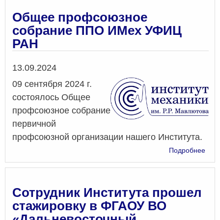
горо
пла
Общее профсоюзное
собрание ППО ИМех УФИЦ
РАН
Дата
13.09.2024
09 сентября 2024 г.
состоялось Общее
профсоюзное собрание
первичной
профсоюзной организации нашего Института.
о
Подробнее
Общ
про
соб
ПП
Сотрудник Института прошел
ИМе
стажировку в ФГАОУ ВО
УФ
«Дальневосточный
РАН