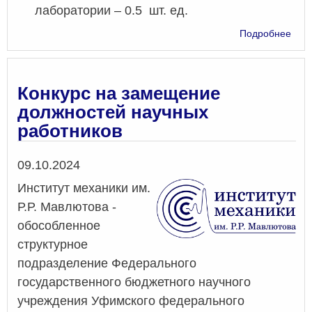
лаборатории – 0.5 шт. ед.
о
Подробнее
Конк
на
зам
дол
Конкурс на замещение
нау
должностей научных
раб
работников
Дата
09.10.2024
Институт механики им.
Р.Р. Мавлютова -
обособленное
структурное
подразделение Федерального
государственного бюджетного научного
учреждения Уфимского федерального