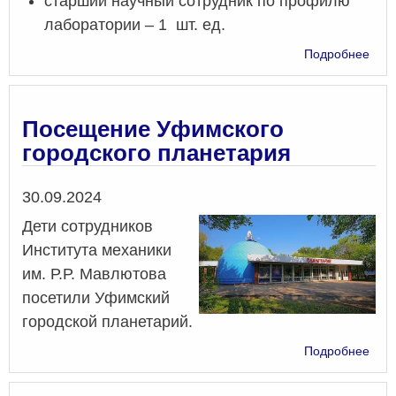
старший научный сотрудник по профилю
лаборатории – 1 шт. ед.
о
Подробнее
Конк
на
зам
дол
Посещение Уфимского
нау
городского планетария
раб
Дата
30.09.2024
Дети сотрудников
Института механики
им. Р.Р. Мавлютова
посетили Уфимский
городской планетарий.
о
Подробнее
Пос
Уфи