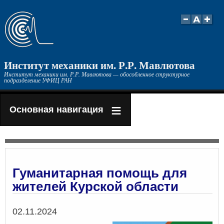
Перейти
к
основному
содержанию
Институт механики им. Р.Р. Мавлютова
Институт механики им. Р.Р. Мавлютова — обособленное структурное
подразделение УФИЦ РАН
Основная навигация
Гуманитарная помощь для
жителей Курской области
Дата
02.11.2024