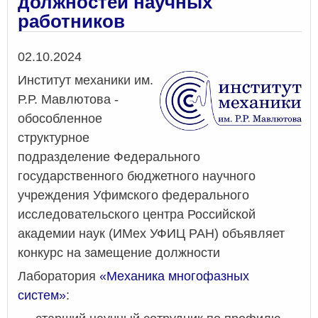
должностей научных
раб
работников
Дата
02.10.2024
Институт механики им.
Р.Р. Мавлютова -
обособленное
структурное
подразделение Федерального
государственного бюджетного научного
учреждения Уфимского федерального
исследовательского центра Российской
академии наук (ИМех УФИЦ РАН) объявляет
конкурс на замещение должности
Лаборатория
«Механика многофазных
систем»
: